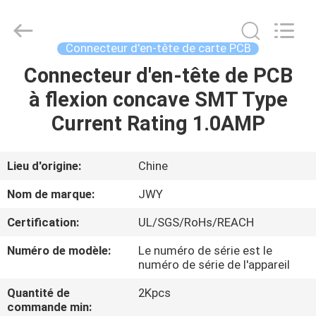
2026
ShenZhen
JWY
Electronic
Co.,Ltd.
Connecteur d'en-tête de carte PCB
All
Rights
Connecteur d'en-tête de PCB
MAISON
Reserved.
à flexion concave SMT Type
PRODUITS
Current Rating 1.0AMP
AU
Lieu d'origine:
Chine
SUJET
Nom de marque:
JWY
DE
Certification:
UL/SGS/RoHs/REACH
NOUS
Numéro de modèle:
Le numéro de série est le
numéro de série de l'appareil
VISITE
Quantité de
2Kpcs
D'USINE
commande min: