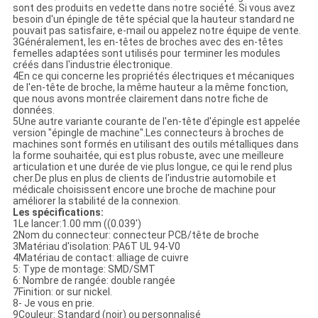
sont des produits en vedette dans notre société. Si vous avez
besoin d'un épingle de tête spécial que la hauteur standard ne
pouvait pas satisfaire, e-mail ou appelez notre équipe de vente.
3Généralement, les en-têtes de broches avec des en-têtes
femelles adaptées sont utilisés pour terminer les modules
créés dans l'industrie électronique.
4En ce qui concerne les propriétés électriques et mécaniques
de l'en-tête de broche, la même hauteur a la même fonction,
que nous avons montrée clairement dans notre fiche de
données.
5Une autre variante courante de l'en-tête d'épingle est appelée
version "épingle de machine".Les connecteurs à broches de
machines sont formés en utilisant des outils métalliques dans
la forme souhaitée, qui est plus robuste, avec une meilleure
articulation et une durée de vie plus longue, ce qui le rend plus
cher.De plus en plus de clients de l'industrie automobile et
médicale choisissent encore une broche de machine pour
améliorer la stabilité de la connexion.
Les spécifications:
1Le lancer:1.00 mm ((0.039')
2Nom du connecteur: connecteur PCB/tête de broche
3Matériau d'isolation: PA6T UL 94-V0
4Matériau de contact: alliage de cuivre
5: Type de montage: SMD/SMT
6: Nombre de rangée: double rangée
7Finition: or sur nickel.
8- Je vous en prie.
9Couleur: Standard (noir) ou personnalisé