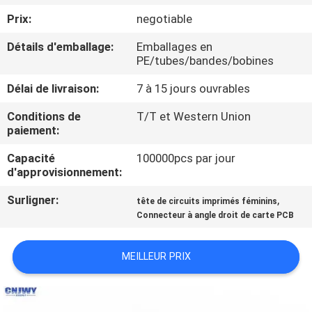
Prix:
negotiable
CONTRÔLE
Détails d'emballage:
Emballages en
DE
PE/tubes/bandes/bobines
QUALITÉ
Délai de livraison:
7 à 15 jours ouvrables
Conditions de
T/T et Western Union
CONTACTEZ-
paiement:
NOUS
Capacité
100000pcs par jour
d'approvisionnement:
DEMANDEZ
Surligner:
,
tête de circuits imprimés féminins
UNE
Connecteur à angle droit de carte PCB
CITATION
MEILLEUR PRIX
COMPANY
NEWS