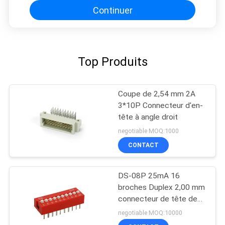
Continuer
Top Produits
Coupe de 2,54 mm 2A
3*10P Connecteur d'en-
tête à angle droit
negotiable MOQ:1000
CONTACT
DS-08P 25mA 16
broches Duplex 2,00 mm
connecteur de tête de
broche
negotiable MOQ:10000