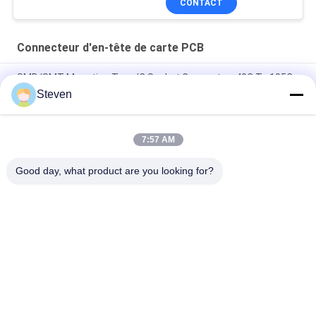
CONTACT
Connecteur d'en-tête de carte PCB
SMD/SMT Mounting Type IC Socket Connector -40C To 105C
Operation for Temperature Applications
Steven
SMD/SMT Mounting Type PCB Header Connector with SGS
Certification and 500V AC/DC Withstand Voltage
7:57 AM
RoHs Certified Half Hole PCB for Durable Solder Termination
Good day, what product are you looking for?
Catégories populaires
Tous
Mâle Pin Header 
Connecteur Femelle 
Connector
D'en-Tête
Connecteur D'en-
Assemblage De 
Tête De Carte PCB
Câbles À Ruban Plat