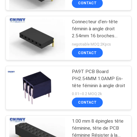
CONTACT
CONTRÔLE
Connecteur d'en-tête
DE
féminin à angle droit
QUALITÉ
2.54mm 16 broches
Longueur de broche
negotiable MOQ:2Kpcs
personnalisée
CONTACTEZ-
CONTACT
NOUS
PA9T PCB Board
PH2.54MM 1.0AMP En-
DEMANDEZ
tête féminin à angle droit
UNE
0.01~0.2 MOQ:2k
CONTACT
CITATION
1.00 mm 8 épingles tête
COMPANY
féminine, tête de PCB
NEWS
féminine Résister à la