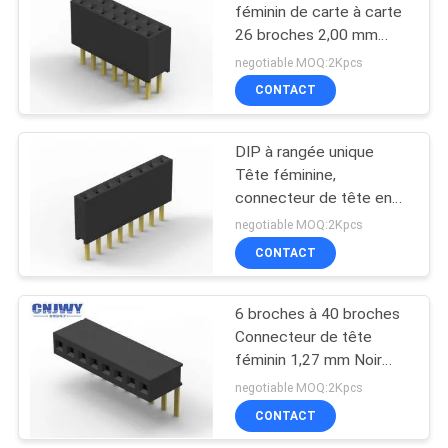
féminin de carte à carte
26 broches 2,00 mm
d'envergure 4,3 mm de
negotiable MOQ:2Kpcs
hauteur en plastique
CONTACT
DIP à rangée unique
Tête féminine,
connecteur de tête en
plastique Tête de broche
negotiable MOQ:2Kpcs
hauteur féminine 4.0 mm
CONTACT
6 broches à 40 broches
Connecteur de tête
féminin 1,27 mm Noir
foncé Durable
negotiable MOQ:2Kpcs
CONTACT