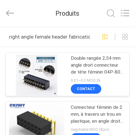
2026
ShenZhen
JWY
Produits
Electronic
Co.,Ltd.
All
Rights
MAISON
Reserved.
right angle female header fabrication en ligne
PRODUITS
Double rangée 2,54 mm
angle droit connecteur
AU
de tête féminin 04P-80P
SUJET
Or Flash PA6T PCB à
0.01~0.2 MOQ:2k
travers le trou
DE
CONTACT
NOUS
Connecteur féminin de 2
mm, à travers un trou en
VISITE
plastique, en angle droit,
tête féminine
D'USINE
negotiable MOQ:2Kpcs