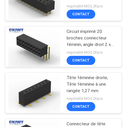
tension 500 V
negotiable MOQ:2Kpcs
CONTACT
PLAN
DU
Circuit imprimé 20
SITE
broches connecteur
féminin, angle droit 2 x
20 en tête féminine
PRIVACY
negotiable MOQ:2Kpcs
Flash or
CONTACT
POLICY
Tête féminine droite,
Tête féminine à une
rangée 1,27 mm
negotiable MOQ:2Kpcs
CONTACT
Connecteur de tête