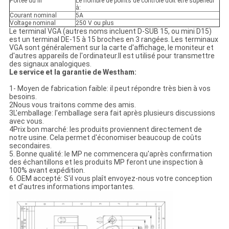
Portée du fil
Le nombre de points de contrôle doit être supérieur
à:
Courant nominal
5A
Voltage nominal
250 V ou plus
Le terminal VGA (autres noms incluent D-SUB 15, ou mini D15)
est un terminal DE-15 à 15 broches en 3 rangées. Les terminaux
VGA sont généralement sur la carte d'affichage, le moniteur et
d'autres appareils de l'ordinateur.Il est utilisé pour transmettre
des signaux analogiques.
Le service et la garantie de Westham:
1- Moyen de fabrication faible: il peut répondre très bien à vos
besoins.
2Nous vous traitons comme des amis.
3L'emballage: l'emballage sera fait après plusieurs discussions
avec vous.
4Prix bon marché: les produits proviennent directement de
notre usine. Cela permet d'économiser beaucoup de coûts
secondaires.
5. Bonne qualité: le MP ne commencera qu'après confirmation
des échantillons et les produits MP feront une inspection à
100% avant expédition.
6. OEM accepté: S'il vous plaît envoyez-nous votre conception
et d'autres informations importantes.