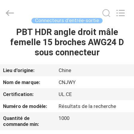
2026
ShenZhen
JWY
Electronic
Co.,Ltd.
Connecteurs d'entrée-sortie
All
Rights
PBT HDR angle droit mâle
MAISON
Reserved.
femelle 15 broches AWG24 D
PRODUITS
sous connecteur
AU
Lieu d'origine:
Chine
SUJET
Nom de marque:
CNJWY
DE
Certification:
UL.CE
NOUS
Numéro de modèle:
Résultats de la recherche
VISITE
Quantité de
1000
commande min:
D'USINE