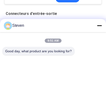
Connecteurs d'entrée-sortie
4 broches PCBA mâle Micro USB connecteurs d'entrée de
Steven
sortie de plastique 100V résistance à la tension
Connecteurs USB à 4 broches automobiles arrière SMT Type
9:51 AM
Femme D sous-connecteur 9PIN type de siège public
Good day, what product are you looking for?
Catégories populaires
Tous
Mâle Pin Header 
Connecteur Femelle 
Connector
D'en-Tête
Connecteur D'en-
Assemblage De 
Tête De Carte PCB
Câbles À Ruban Plat
Connecteur De 
Assemblages De 