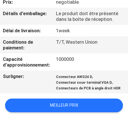
Prix:
negotiable
CONTRÔLE
Détails d'emballage:
Le produit doit être présenté
dans la boîte de réception.
DE
Délai de livraison:
1week
QUALITÉ
Conditions de
T/T, Western Union
paiement:
CONTACTEZ-
Capacité
1000000
NOUS
d'approvisionnement:
Surligner:
,
Connecteur AWG24 D
DEMANDEZ
,
Connecteur sous-terminal VGA D
UNE
Connecteurs de PCB à angle droit HDR
CITATION
MEILLEUR PRIX
COMPANY
NEWS