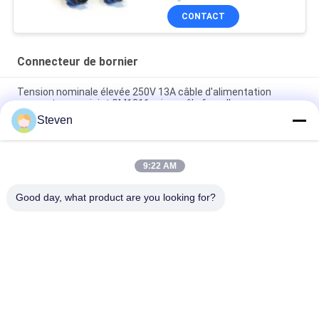
5A
CONTACT
Connecteur de bornier
Tension nominale élevée 250V 13A câble d'alimentation
connecteur conjoint GM1311 prise mâle femelle
Steven
Connecteur conjoint de câble d'alimentation à haute tension
GM1311
9:22 AM
Connecteur conjoint de câble d'alimentation de 250V 13A
GM1311
Good day, what product are you looking for?
Catégories populaires
Tous
Mâle Pin Header 
Connecteur Femelle 
Connector
D'en-Tête
Connecteur D'en-
Assemblage De 