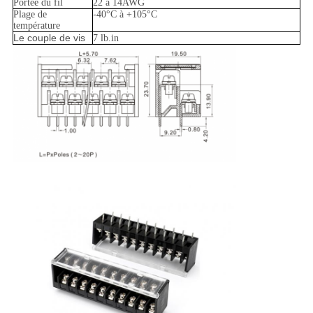
Portée du fil
22 à 14AWG
Plage de
-40°C à +105°C
température
Le couple de vis
7 lb.in