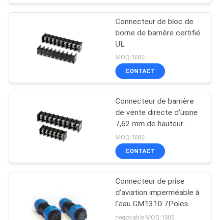
Connecteur de bloc de
borne de barrière certifié
UL
MOQ:1000
CONTACT
Connecteur de barrière
de vente directe d'usine
7,62 mm de hauteur
Couleur et broches
MOQ:1000
personnalisées
CONTACT
Connecteur de prise
d'aviation imperméable à
l'eau GM1310 7Poles
homme et femme 200V
negotiable MOQ:1000