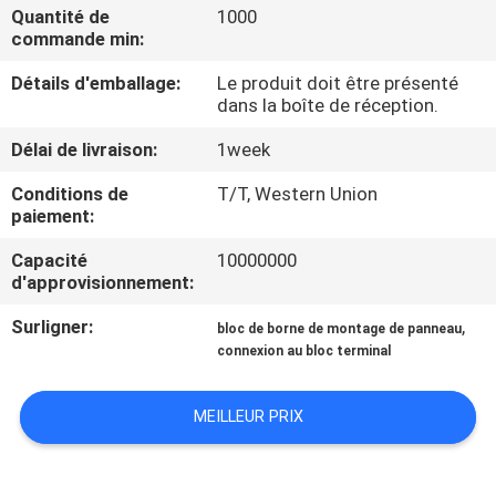
Quantité de
1000
commande min:
CONTRÔLE
Détails d'emballage:
Le produit doit être présenté
DE
dans la boîte de réception.
QUALITÉ
Délai de livraison:
1week
CONTACTEZ-
Conditions de
T/T, Western Union
paiement:
NOUS
Capacité
10000000
d'approvisionnement:
DEMANDEZ
Surligner:
,
bloc de borne de montage de panneau
UNE
connexion au bloc terminal
CITATION
MEILLEUR PRIX
COMPANY
NEWS