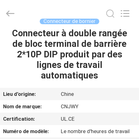
2026
ShenZhen
JWY
Electronic
Co.,Ltd.
Connecteur de bornier
All
Rights
Connecteur à double rangée
MAISON
Reserved.
de bloc terminal de barrière
PRODUITS
2*10P DIP produit par des
lignes de travail
AU
automatiques
SUJET
DE
Lieu d'origine:
Chine
NOUS
Nom de marque:
CNJWY
Certification:
UL.CE
VISITE
Numéro de modèle:
Le nombre d'heures de travail
D'USINE