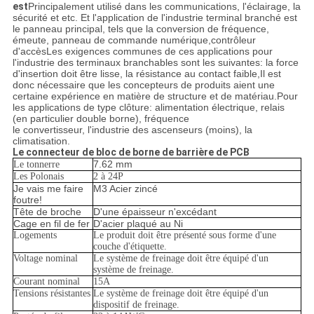
est
Principalement utilisé dans les communications, l'éclairage, la
sécurité et etc. Et l'application de l'industrie terminal branché est
le panneau principal, tels que la conversion de fréquence,
émeute, panneau de commande numérique,contrôleur
d'accèsLes exigences communes de ces applications pour
l'industrie des terminaux branchables sont les suivantes: la force
d'insertion doit être lisse, la résistance au contact faible,Il est
donc nécessaire que les concepteurs de produits aient une
certaine expérience en matière de structure et de matériau.Pour
les applications de type clôture: alimentation électrique, relais
(en particulier double borne), fréquence
le convertisseur, l'industrie des ascenseurs (moins), la
climatisation.
Le connecteur de bloc de borne de barrière de PCB
7.62 mm
Le tonnerre
Les Polonais
2 à 24P
Je vais me faire
M3 Acier zincé
foutre!
Tête de broche
D'une épaisseur n'excédant
Cage en fil de fer
D'acier plaqué au Ni
Logements
Le produit doit être présenté sous forme d'une
couche d'étiquette.
Voltage nominal
Le système de freinage doit être équipé d'un
système de freinage.
Courant nominal
15A
Tensions résistantes
Le système de freinage doit être équipé d'un
dispositif de freinage.