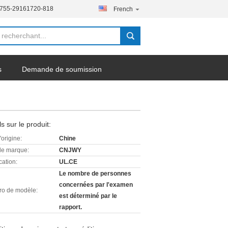
-755-29161720-818
French
s
Demande de soumission
ls sur le produit:
'origine:
Chine
e marque:
CNJWY
cation:
UL.CE
Le nombre de personnes
concernées par l'examen
o de modèle:
est déterminé par le
rapport.