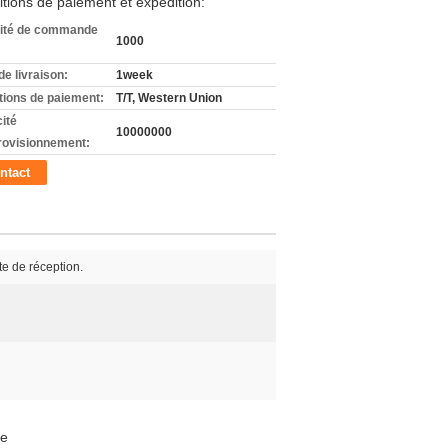
tions de paiement et expédition:
ité de commande
1000
de livraison:
1week
tions de paiement:
T/T, Western Union
ité
10000000
rovisionnement:
ntact
te de réception.
ue