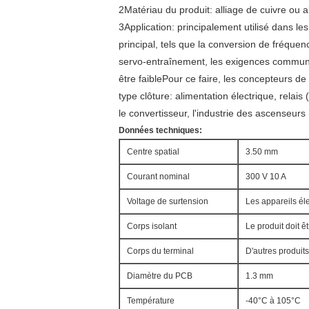
2Matériau du produit: alliage de cuivre ou al
3Application: principalement utilisé dans les
principal, tels que la conversion de fréqu
servo-entraînement, les exigences communes
être faiblePour ce faire, les concepteurs d
type clôture: alimentation électrique, relais
le convertisseur, l'industrie des ascenseurs 
Données techniques:
Centre spatial
3.50 mm
Courant nominal
300 V 10 A
Voltage de surtension
Les appareils él
Corps isolant
Le produit doit ê
Corps du terminal
D'autres produits
Diamètre du PCB
1.3 mm
Température
-40°C à 105°C