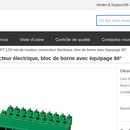
Ventes & Support:
86
 nous
Visite d'usine
Contrôle de qualité
Contactez-nou
PT 3,50 mm de hauteur, connecteur électrique, bloc de borne avec équipage 90°
 l'entreprise
teur électrique, bloc de borne avec équipage 90°
Détai
Lieu d
Nom d
Certifi
Numér