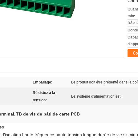
Condi
Quant
min:
Délai 
Condi
Capac
d'app
Co
Emballage:
Le produit doit être présenté dans la boî
Résistez à la
Le système d'alimentation est:
tension:
erminal
TB de vis de bâti de carte PCB
,
es
n d'isolation haute fréquence haute tension longue durée de vie sismiq